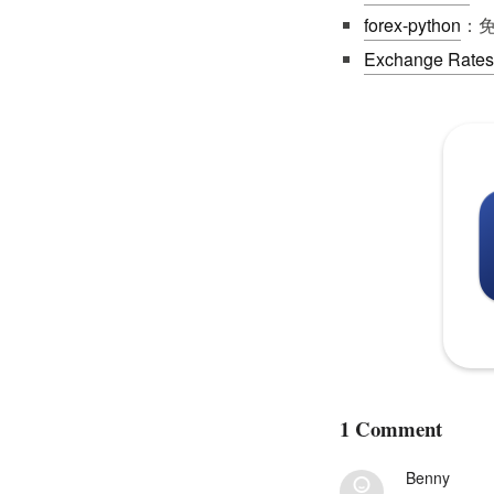
forex-python
：免
Exchange Rates
1 Comment
Benny