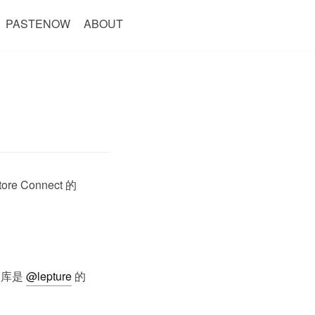
PASTENOW
ABOUT
 Connect 的
证的库是
@lepture
的