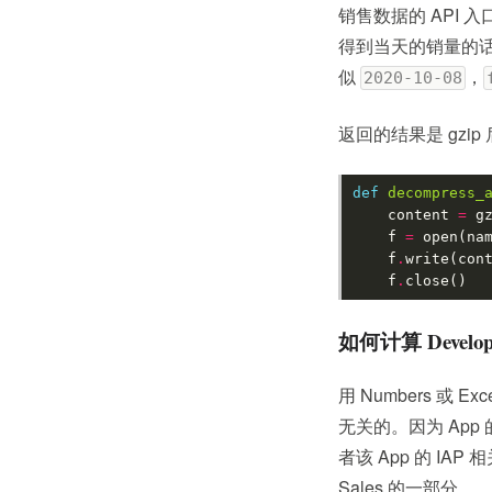
销售数据的 API 
得到当天的销量的
似
，
2020-10-08
返回的结果是 gzi
def
decompress_
content
=
g
f
=
open
(
na
f
.
write
(
con
f
.
close
()
如何计算 Develope
用 Numbers 或 
无关的。因为 App 
者该 App 的 
Sales 的一部分。