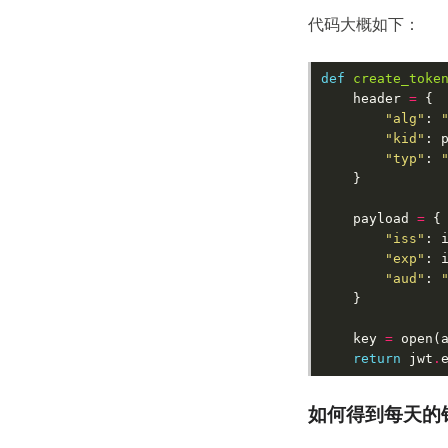
代码大概如下：
def
create_toke
header
=
{
"alg"
:
"kid"
:
"typ"
:
}
payload
=
{
"iss"
:
"exp"
:
"aud"
:
}
key
=
open
(
return
jwt
.
如何得到每天的