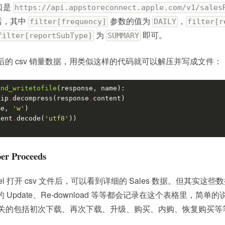
入口是
https://api.appstoreconnect.apple.com/v1/sales
话，其中
参数的值为
，
filter[frequency]
DAILY
filter[r
为
即可。
filter[reportSubType]
SUMMARY
p 后的 csv 销量数据，用类似这样的代码就可以解压并写成文件：
and_writetofile
(
response
,
name
):
zip
.
decompress
(
response
.
content
)
me
,
'w'
)
tent
.
decode
(
'utf8'
))
r Proceeds
Excel 打开 csv 文件后，可以看到详细的 Sales 数据。但其实这些
的 Update、Re-download 等等都会记录在这个表格里，简单的
IAP 相关的包括初次下载、再次下载、升级、购买、内购、恢复购买