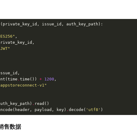
n
(
private_key_id
,
issue_id
,
auth_key_path
):
"ES256"
,
private_key_id
,
"JWT"
issue_id
,
int
(
time
.
time
())
+
1200
,
"appstoreconnect-v1"
auth_key_path
)
.
read
()
encode
(
header
,
payload
,
key
)
.
decode
(
'utf8'
)
销售数据