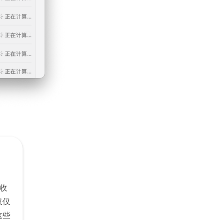
你收
仅仅
这些